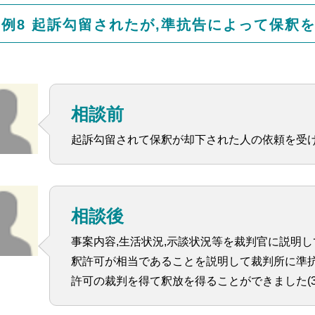
事例8 起訴勾留されたが,準抗告によって保釈
相談前
起訴勾留されて保釈が却下された人の依頼を受
相談後
事案内容,生活状況,示談状況等を裁判官に説明
釈許可が相当であることを説明して裁判所に準抗
許可の裁判を得て釈放を得ることができました(30.3.2