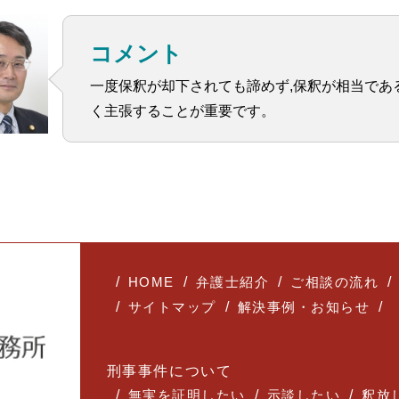
コメント
一度保釈が却下されても諦めず,保釈が相当であ
く主張することが重要です。
HOME
弁護士紹介
ご相談の流れ
サイトマップ
解決事例・お知らせ
刑事事件について
無実を証明したい
示談したい
釈放